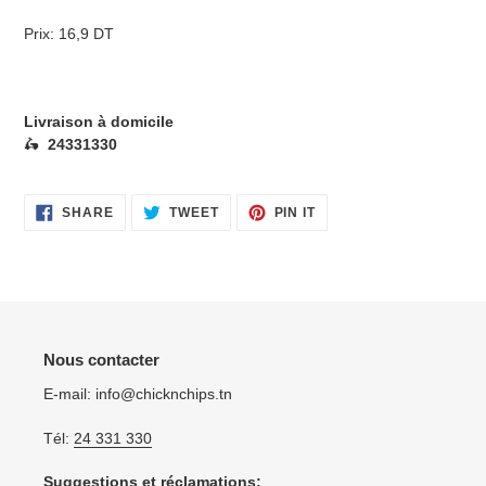
Prix: 16,9 DT
Livraison à domicile
🛵
24331330
SHARE
TWEET
PIN
SHARE
TWEET
PIN IT
ON
ON
ON
FACEBOOK
TWITTER
PINTEREST
Nous contacter
E-mail: info@chicknchips.tn
Tél:
24 331 330
Suggestions et réclamations: