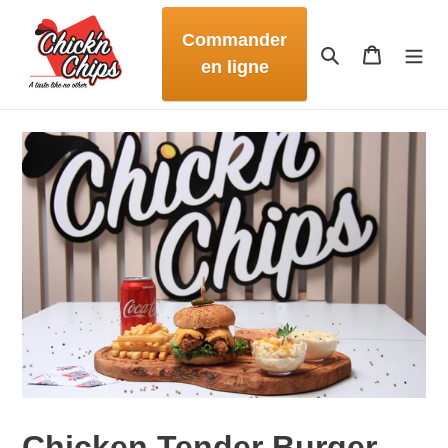
Skip
to
Commander
Search
Cart
content
en ligne
Chicken Tender Burger